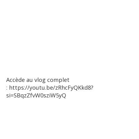
Accède au vlog complet
:
https://youtu.be/zRhcFyQKkd8?
si=SBqzZfvW0sziW5yQ