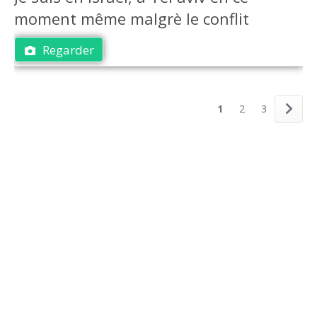
moment même malgrè le conflit
Regarder
1
2
3